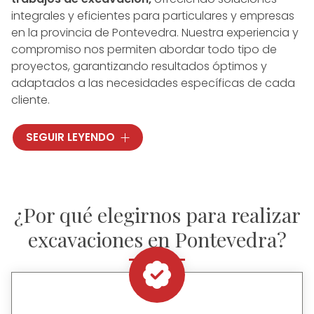
integrales y eficientes para particulares y empresas
en la provincia de Pontevedra. Nuestra experiencia y
compromiso nos permiten abordar todo tipo de
proyectos, garantizando resultados óptimos y
adaptados a las necesidades específicas de cada
cliente.
Como empresa de excavaciones en Pontevedra,
SEGUIR LEYENDO
ofrecemos
un servicio personalizado y un
asesoramiento experto
desde la fase inicial hasta
la finalización de los trabajos. Nos adaptamos a las
particularidades de cada terreno y situación,
¿Por qué elegirnos para realizar
empleando la maquinaria adecuada para cada
tarea y cumpliendo con los plazos establecidos.
excavaciones en Pontevedra?